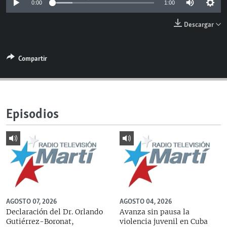
0:00
1:00
RADIO MARTÍ
Descargar
ESPECIALES
MULTIMEDIA
ESPECIALES
Compartir
EDITORIALES
LA REALIDAD DE LA VIVIENDA EN CUBA
SER VIEJO EN CUBA
SÍGUENOS
KENTU-CUBANO
Episodios
LOS SANTOS DE HIALEAH
DESINFORMACIÓN RUSA EN AMÉRICA LATINA
LA INVASIÓN DE RUSIA A UCRANIA
AGOSTO 07, 2026
AGOSTO 04, 2026
Declaración del Dr. Orlando
Avanza sin pausa la
Gutiérrez-Boronat,
violencia juvenil en Cuba