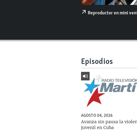
RADIO MARTÍ
ESPECIALES
Reproductor en mini ve
MULTIMEDIA
ESPECIALES
EDITORIALES
LA REALIDAD DE LA VIVIENDA EN
CUBA
SER VIEJO EN CUBA
Episodios
KENTU-CUBANO
LOS SANTOS DE HIALEAH
DESINFORMACIÓN RUSA EN
AMÉRICA LATINA
LA INVASIÓN DE RUSIA A UCRANIA
AGOSTO 04, 2026
Avanza sin pausa la viole
juvenil en Cuba