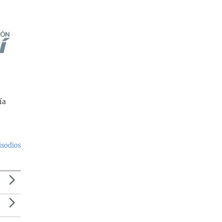
ía
isodios