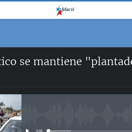
tico se mantiene "plantad
No media source currently avail
0:00