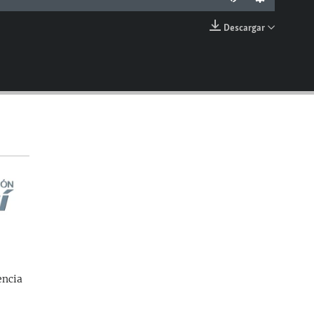
Descargar
EMBED
encia