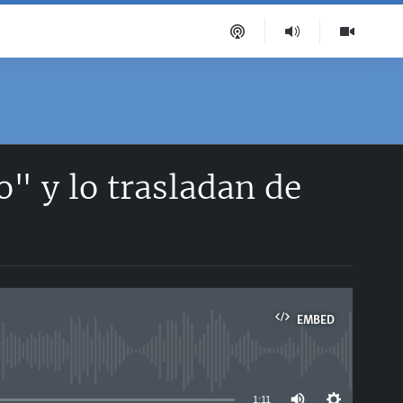
o" y lo trasladan de
EMBED
able
1:11