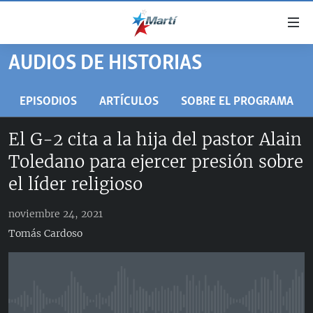
Enlaces
de
accesibilidad
AUDIOS DE HISTORIAS
TITULARES
Ir
al
CUBA
EPISODIOS
ARTÍCULOS
SOBRE EL PROGRAMA
contenido
ESTADOS UNIDOS
principal
CUBA
El G-2 cita a la hija del pastor Alain
Ir
AMÉRICA LATINA
DERECHOS HUMANOS
ESTADOS UNIDOS
Toledano para ejercer presión sobre
a
INMIGRACIÓN
la
#11JCUBA, 5 AÑOS DESPUÉS
AMÉRICA 250
el líder religioso
navegación
MUNDO
INFORME DEL DEPARTAMENTO DE ESTADO DE EEUU
principal
noviembre 24, 2021
SOBRE CUBA
DEPORTES
Ir
Tomás Cardoso
a
ARTE Y ENTRETENIMIENTO
la
OPINIÓN GRÁFICA
búsqueda
AUDIOVISUALES MARTÍ
No media source currently available