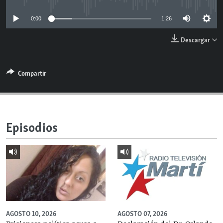
RADIO MARTÍ
0:00
1:26
ESPECIALES
Descargar
MULTIMEDIA
ESPECIALES
EDITORIALES
LA REALIDAD DE LA VIVIENDA EN CUBA
Compartir
SER VIEJO EN CUBA
SÍGUENOS
KENTU-CUBANO
LOS SANTOS DE HIALEAH
Episodios
DESINFORMACIÓN RUSA EN AMÉRICA LATINA
LA INVASIÓN DE RUSIA A UCRANIA
AGOSTO 10, 2026
AGOSTO 07, 2026