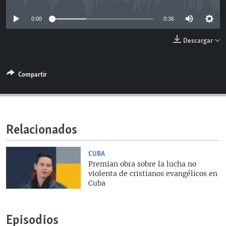
RADIO MARTÍ
0:00
0:36
ESPECIALES
Descargar
MULTIMEDIA
ESPECIALES
EDITORIALES
LA REALIDAD DE LA VIVIENDA EN CUBA
Compartir
SER VIEJO EN CUBA
SÍGUENOS
KENTU-CUBANO
LOS SANTOS DE HIALEAH
Relacionados
DESINFORMACIÓN RUSA EN AMÉRICA LATINA
CUBA
LA INVASIÓN DE RUSIA A UCRANIA
Premian obra sobre la lucha no
violenta de cristianos evangélicos en
Cuba
Episodios