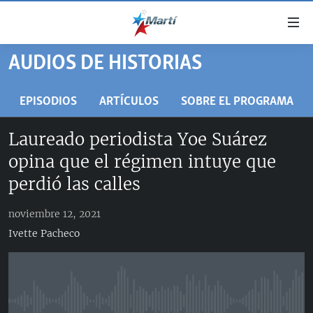
Enlaces
de
accesibilidad
AUDIOS DE HISTORIAS
TITULARES
Ir
al
CUBA
EPISODIOS
ARTÍCULOS
SOBRE EL PROGRAMA
contenido
ESTADOS UNIDOS
principal
CUBA
Laureado periodista Yoe Suárez
Ir
AMÉRICA LATINA
DERECHOS HUMANOS
ESTADOS UNIDOS
opina que el régimen intuye que
a
INMIGRACIÓN
la
#11JCUBA, 5 AÑOS DESPUÉS
AMÉRICA 250
perdió las calles
navegación
MUNDO
INFORME DEL DEPARTAMENTO DE ESTADO DE EEUU
principal
noviembre 12, 2021
SOBRE CUBA
DEPORTES
Ir
Ivette Pacheco
a
ARTE Y ENTRETENIMIENTO
la
OPINIÓN GRÁFICA
búsqueda
AUDIOVISUALES MARTÍ
No media source currently available