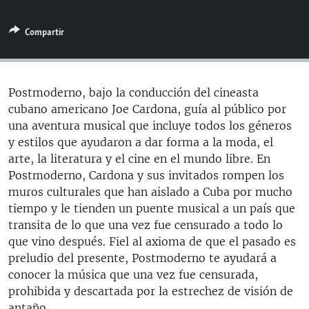
RADIO MARTÍ
Compartir
ESPECIALES
MULTIMEDIA
ESPECIALES
EDITORIALES
LA REALIDAD DE LA VIVIENDA EN CUBA
Postmoderno, bajo la conducción del cineasta
cubano americano Joe Cardona, guía al público por
SER VIEJO EN CUBA
SÍGUENOS
una aventura musical que incluye todos los géneros
KENTU-CUBANO
y estilos que ayudaron a dar forma a la moda, el
arte, la literatura y el cine en el mundo libre. En
LOS SANTOS DE HIALEAH
Postmoderno, Cardona y sus invitados rompen los
DESINFORMACIÓN RUSA EN AMÉRICA LATINA
muros culturales que han aislado a Cuba por mucho
tiempo y le tienden un puente musical a un país que
LA INVASIÓN DE RUSIA A UCRANIA
transita de lo que una vez fue censurado a todo lo
que vino después. Fiel al axioma de que el pasado es
preludio del presente, Postmoderno te ayudará a
conocer la música que una vez fue censurada,
prohibida y descartada por la estrechez de visión de
antaño.