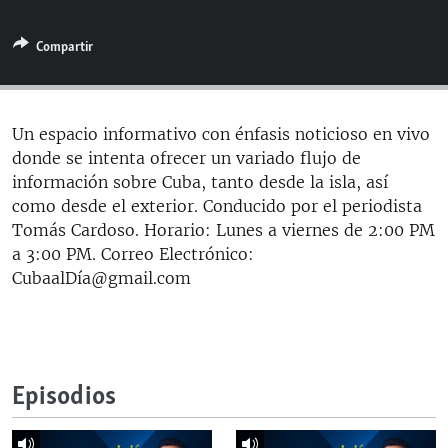
RADIO MARTÍ
Compartir
ESPECIALES
MULTIMEDIA
ESPECIALES
EDITORIALES
LA REALIDAD DE LA VIVIENDA EN CUBA
Un espacio informativo con énfasis noticioso en vivo
donde se intenta ofrecer un variado flujo de
SER VIEJO EN CUBA
SÍGUENOS
información sobre Cuba, tanto desde la isla, así
KENTU-CUBANO
como desde el exterior. Conducido por el periodista
Tomás Cardoso. Horario: Lunes a viernes de 2:00 PM
LOS SANTOS DE HIALEAH
a 3:00 PM. Correo Electrónico:
DESINFORMACIÓN RUSA EN AMÉRICA LATINA
CubaalDía@gmail.com
LA INVASIÓN DE RUSIA A UCRANIA
Episodios