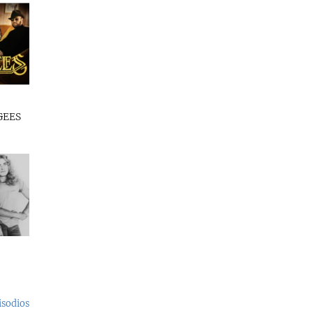
GEES
isodios