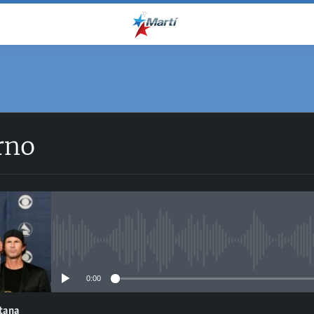
rno
No media source currently avail
0:00
ntana