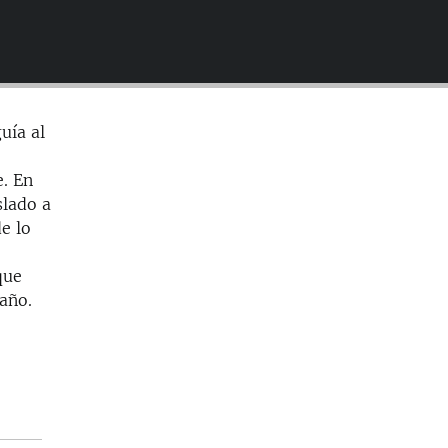
EMBED
uía al
e. En
slado a
e lo
que
taño.