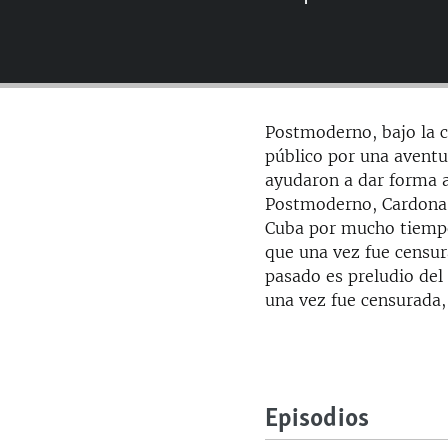
RADIO MARTÍ
ESPECIALES
MULTIMEDIA
ESPECIALES
EDITORIALES
LA REALIDAD DE LA VIVIENDA EN
Postmoderno, bajo la c
CUBA
público por una aventu
SER VIEJO EN CUBA
ayudaron a dar forma a 
Postmoderno, Cardona 
KENTU-CUBANO
Cuba por mucho tiempo 
LOS SANTOS DE HIALEAH
que una vez fue censur
pasado es preludio del
DESINFORMACIÓN RUSA EN
AMÉRICA LATINA
una vez fue censurada,
LA INVASIÓN DE RUSIA A UCRANIA
Episodios