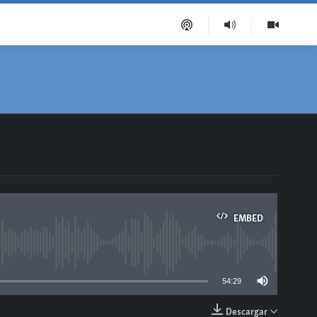
EMBED
able
54:29
Descargar