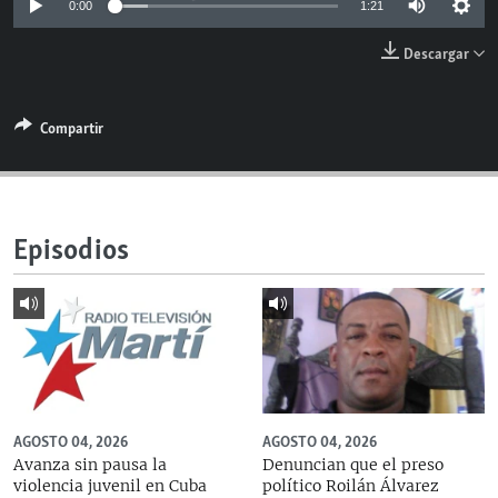
0:00
1:21
RADIO MARTÍ
Descargar
ESPECIALES
MULTIMEDIA
ESPECIALES
Compartir
EDITORIALES
LA REALIDAD DE LA VIVIENDA EN CUBA
SER VIEJO EN CUBA
SÍGUENOS
KENTU-CUBANO
Episodios
LOS SANTOS DE HIALEAH
DESINFORMACIÓN RUSA EN AMÉRICA LATINA
LA INVASIÓN DE RUSIA A UCRANIA
AGOSTO 04, 2026
AGOSTO 04, 2026
Avanza sin pausa la
Denuncian que el preso
violencia juvenil en Cuba
político Roilán Álvarez