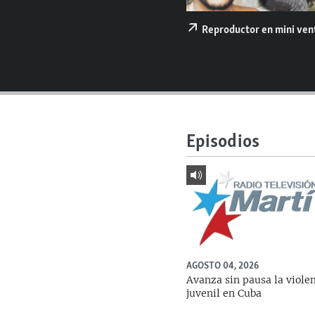
RADIO MARTÍ
ESPECIALES
Reproductor en mini ve
MULTIMEDIA
ESPECIALES
EDITORIALES
LA REALIDAD DE LA VIVIENDA EN
CUBA
SER VIEJO EN CUBA
Episodios
KENTU-CUBANO
LOS SANTOS DE HIALEAH
DESINFORMACIÓN RUSA EN
AMÉRICA LATINA
LA INVASIÓN DE RUSIA A UCRANIA
AGOSTO 04, 2026
Avanza sin pausa la viole
juvenil en Cuba