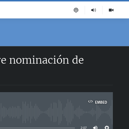
re nominación de
EMBED
able
2:07