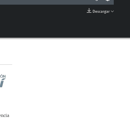
Descargar
EMBED
encia