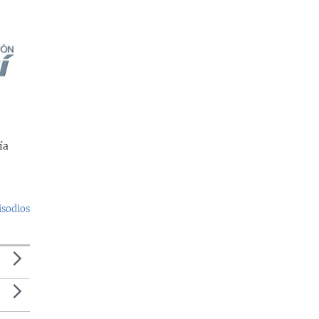
ía
isodios