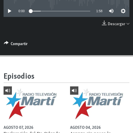
RADIO MARTÍ
0:00
1:58
ESPECIALES
Descargar
MULTIMEDIA
ESPECIALES
EDITORIALES
LA REALIDAD DE LA VIVIENDA EN CUBA
Compartir
SER VIEJO EN CUBA
SÍGUENOS
KENTU-CUBANO
LOS SANTOS DE HIALEAH
Episodios
DESINFORMACIÓN RUSA EN AMÉRICA LATINA
LA INVASIÓN DE RUSIA A UCRANIA
AGOSTO 07, 2026
AGOSTO 04, 2026