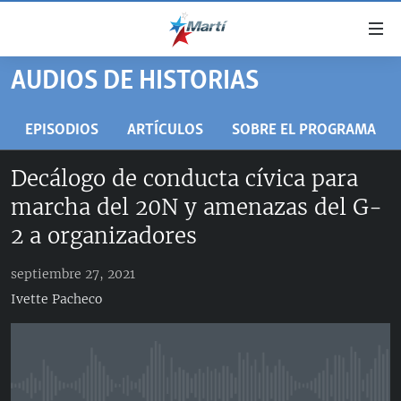
Enlaces
de
accesibilidad
AUDIOS DE HISTORIAS
TITULARES
Ir
al
CUBA
EPISODIOS
ARTÍCULOS
SOBRE EL PROGRAMA
contenido
ESTADOS UNIDOS
principal
CUBA
Decálogo de conducta cívica para
Ir
AMÉRICA LATINA
DERECHOS HUMANOS
ESTADOS UNIDOS
marcha del 20N y amenazas del G-
a
INMIGRACIÓN
la
#11JCUBA, 5 AÑOS DESPUÉS
AMÉRICA 250
2 a organizadores
navegación
MUNDO
INFORME DEL DEPARTAMENTO DE ESTADO DE EEUU
principal
septiembre 27, 2021
SOBRE CUBA
DEPORTES
Ir
Ivette Pacheco
a
ARTE Y ENTRETENIMIENTO
la
OPINIÓN GRÁFICA
búsqueda
AUDIOVISUALES MARTÍ
No media source currently available