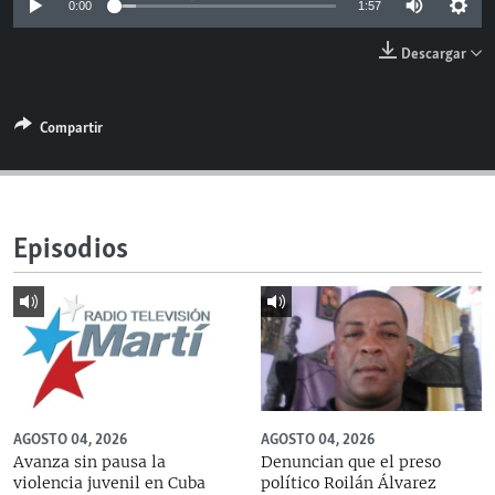
0:00
1:57
RADIO MARTÍ
Descargar
ESPECIALES
MULTIMEDIA
ESPECIALES
Compartir
EDITORIALES
LA REALIDAD DE LA VIVIENDA EN CUBA
SER VIEJO EN CUBA
SÍGUENOS
KENTU-CUBANO
Episodios
LOS SANTOS DE HIALEAH
DESINFORMACIÓN RUSA EN AMÉRICA LATINA
LA INVASIÓN DE RUSIA A UCRANIA
AGOSTO 04, 2026
AGOSTO 04, 2026
Avanza sin pausa la
Denuncian que el preso
violencia juvenil en Cuba
político Roilán Álvarez