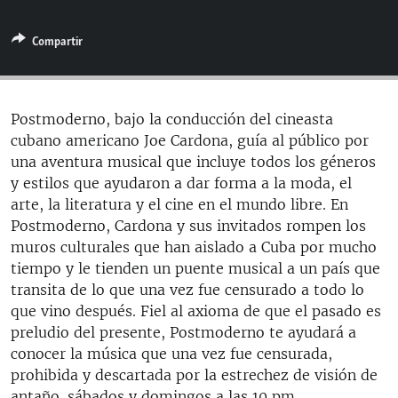
RADIO MARTÍ
Compartir
ESPECIALES
MULTIMEDIA
ESPECIALES
EDITORIALES
LA REALIDAD DE LA VIVIENDA EN CUBA
Postmoderno, bajo la conducción del cineasta
cubano americano Joe Cardona, guía al público por
SER VIEJO EN CUBA
SÍGUENOS
una aventura musical que incluye todos los géneros
KENTU-CUBANO
y estilos que ayudaron a dar forma a la moda, el
arte, la literatura y el cine en el mundo libre. En
LOS SANTOS DE HIALEAH
Postmoderno, Cardona y sus invitados rompen los
DESINFORMACIÓN RUSA EN AMÉRICA LATINA
muros culturales que han aislado a Cuba por mucho
tiempo y le tienden un puente musical a un país que
LA INVASIÓN DE RUSIA A UCRANIA
transita de lo que una vez fue censurado a todo lo
que vino después. Fiel al axioma de que el pasado es
preludio del presente, Postmoderno te ayudará a
conocer la música que una vez fue censurada,
prohibida y descartada por la estrechez de visión de
antaño. sábados y domingos a las 10 pm.