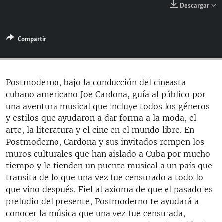
Descargar
RADIO MARTÍ
ESPECIALES
Compartir
MULTIMEDIA
ESPECIALES
EDITORIALES
LA REALIDAD DE LA VIVIENDA EN CUBA
SER VIEJO EN CUBA
Postmoderno, bajo la conducción del cineasta
SÍGUENOS
cubano americano Joe Cardona, guía al público por
KENTU-CUBANO
una aventura musical que incluye todos los géneros
LOS SANTOS DE HIALEAH
y estilos que ayudaron a dar forma a la moda, el
arte, la literatura y el cine en el mundo libre. En
DESINFORMACIÓN RUSA EN AMÉRICA LATINA
Postmoderno, Cardona y sus invitados rompen los
LA INVASIÓN DE RUSIA A UCRANIA
muros culturales que han aislado a Cuba por mucho
tiempo y le tienden un puente musical a un país que
transita de lo que una vez fue censurado a todo lo
que vino después. Fiel al axioma de que el pasado es
preludio del presente, Postmoderno te ayudará a
conocer la música que una vez fue censurada,