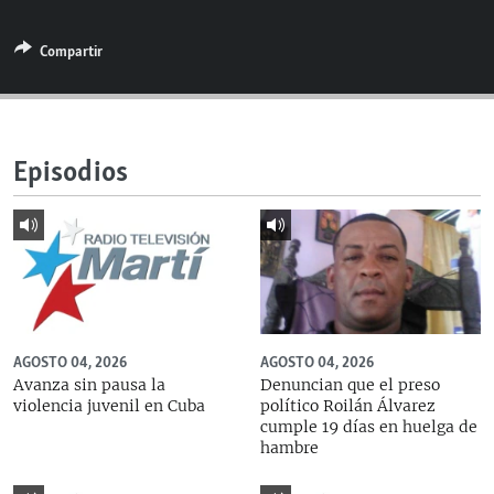
RADIO MARTÍ
Compartir
ESPECIALES
MULTIMEDIA
ESPECIALES
EDITORIALES
LA REALIDAD DE LA VIVIENDA EN CUBA
Episodios
SER VIEJO EN CUBA
SÍGUENOS
KENTU-CUBANO
LOS SANTOS DE HIALEAH
DESINFORMACIÓN RUSA EN AMÉRICA LATINA
LA INVASIÓN DE RUSIA A UCRANIA
AGOSTO 04, 2026
AGOSTO 04, 2026
Avanza sin pausa la
Denuncian que el preso
violencia juvenil en Cuba
político Roilán Álvarez
cumple 19 días en huelga de
hambre