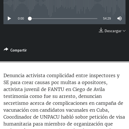
RADIO MARTÍ
No media source currently available
ESPECIALES
0:00
54:29
MULTIMEDIA
ESPECIALES
Descargar
EDITORIALES
LA REALIDAD DE LA VIVIENDA EN CUBA
SER VIEJO EN CUBA
Compartir
SÍGUENOS
KENTU-CUBANO
LOS SANTOS DE HIALEAH
Denuncia activista complicidad entre inspectores y
DESINFORMACIÓN RUSA EN AMÉRICA LATINA
SE para crear causas por multas a opositores,
LA INVASIÓN DE RUSIA A UCRANIA
activista juvenil de FANTU en Ciego de Avila
testimonia como fue su arresto, denuncian
secretismo acerca de complicaciones en campaña de
vacunación con candidatos vacunales en Cuba,
Coordinador de UNPACU habló sobre petición de visa
humanitaria para miembro de organización que