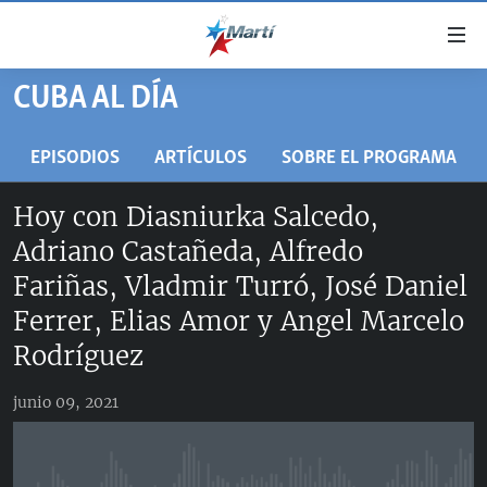
Enlaces
de
accesibilidad
CUBA AL DÍA
TITULARES
Ir
al
CUBA
EPISODIOS
ARTÍCULOS
SOBRE EL PROGRAMA
contenido
ESTADOS UNIDOS
principal
CUBA
Hoy con Diasniurka Salcedo,
Ir
AMÉRICA LATINA
DERECHOS HUMANOS
ESTADOS UNIDOS
Adriano Castañeda, Alfredo
a
INMIGRACIÓN
la
#11JCUBA, 5 AÑOS DESPUÉS
AMÉRICA 250
Fariñas, Vladmir Turró, José Daniel
navegación
MUNDO
INFORME DEL DEPARTAMENTO DE ESTADO DE EEUU
Ferrer, Elias Amor y Angel Marcelo
principal
SOBRE CUBA
DEPORTES
Rodríguez
Ir
a
ARTE Y ENTRETENIMIENTO
la
junio 09, 2021
OPINIÓN GRÁFICA
búsqueda
AUDIOVISUALES MARTÍ