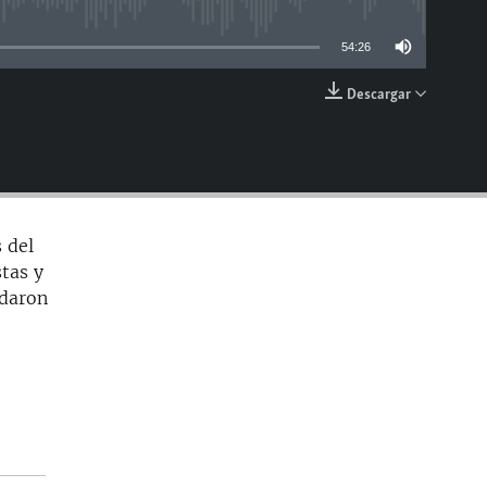
able
54:26
Descargar
EMBED
 del
stas y
rdaron