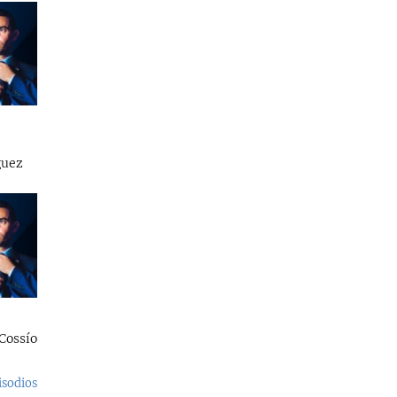
guez
Cossío
isodios