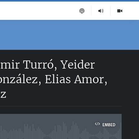
imir Turró, Yeider
onzález, Elias Amor,
ez
EMBED