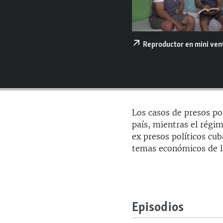
RADIO MARTÍ
ESPECIALES
MULTIMEDIA
ESPECIALES
Reproductor en mini ve
EDITORIALES
LA REALIDAD DE LA VIVIENDA EN
CUBA
SER VIEJO EN CUBA
KENTU-CUBANO
Los casos de presos po
LOS SANTOS DE HIALEAH
país, mientras el régim
ex presos políticos cu
DESINFORMACIÓN RUSA EN
AMÉRICA LATINA
temas económicos de la
LA INVASIÓN DE RUSIA A UCRANIA
Episodios