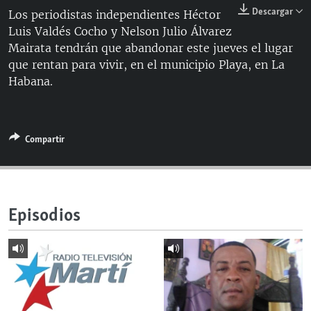
RADIO MARTÍ
Descargar
Los periodistas independientes Héctor
Luis Valdés Cocho y Nelson Julio Álvarez
ESPECIALES
Mairata tendrán que abandonar este jueves el lugar
MULTIMEDIA
ESPECIALES
que rentan para vivir, en el municipio Playa, en La
Habana.
EDITORIALES
LA REALIDAD DE LA VIVIENDA EN CUBA
SER VIEJO EN CUBA
SÍGUENOS
KENTU-CUBANO
Compartir
LOS SANTOS DE HIALEAH
DESINFORMACIÓN RUSA EN AMÉRICA LATINA
Episodios
LA INVASIÓN DE RUSIA A UCRANIA