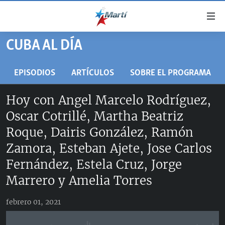
Enlaces
de
accesibilidad
CUBA AL DÍA
TITULARES
Ir
al
CUBA
EPISODIOS
ARTÍCULOS
SOBRE EL PROGRAMA
contenido
ESTADOS UNIDOS
principal
CUBA
Hoy con Angel Marcelo Rodríguez,
Ir
AMÉRICA LATINA
DERECHOS HUMANOS
ESTADOS UNIDOS
Oscar Cotrillé, Martha Beatriz
a
INMIGRACIÓN
la
#11JCUBA, 5 AÑOS DESPUÉS
AMÉRICA 250
Roque, Dairis González, Ramón
navegación
MUNDO
INFORME DEL DEPARTAMENTO DE ESTADO DE EEUU
Zamora, Esteban Ajete, Jose Carlos
principal
SOBRE CUBA
DEPORTES
Fernández, Estela Cruz, Jorge
Ir
a
Marrero y Amelia Torres
ARTE Y ENTRETENIMIENTO
la
OPINIÓN GRÁFICA
búsqueda
febrero 01, 2021
AUDIOVISUALES MARTÍ