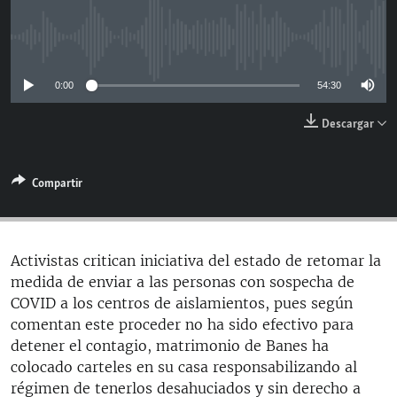
RADIO MARTÍ
ESPECIALES
No media source currently available
MULTIMEDIA
ESPECIALES
0:00
54:30
EDITORIALES
LA REALIDAD DE LA VIVIENDA EN CUBA
Descargar
SER VIEJO EN CUBA
SÍGUENOS
KENTU-CUBANO
Compartir
LOS SANTOS DE HIALEAH
DESINFORMACIÓN RUSA EN AMÉRICA LATINA
Activistas critican iniciativa del estado de retomar la
LA INVASIÓN DE RUSIA A UCRANIA
medida de enviar a las personas con sospecha de
COVID a los centros de aislamientos, pues según
comentan este proceder no ha sido efectivo para
detener el contagio, matrimonio de Banes ha
colocado carteles en su casa responsabilizando al
régimen de tenerlos desahuciados y sin derecho a