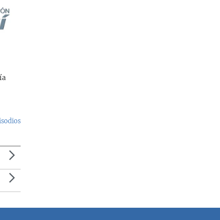
ía
isodios