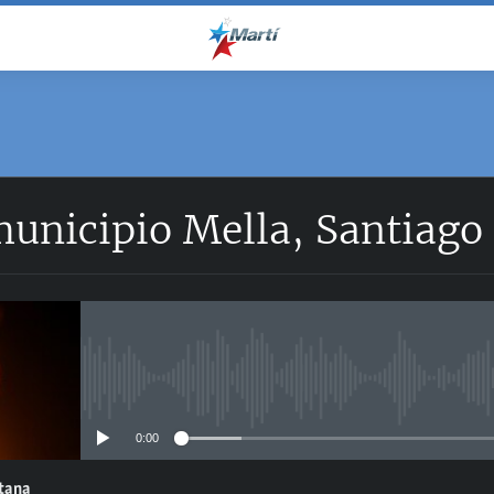
municipio Mella, Santiago
No media source currently avail
0:00
ntana