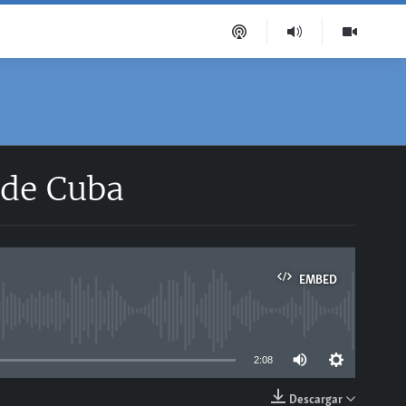
 de Cuba
EMBED
able
2:08
Descargar