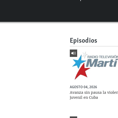
RADIO MARTÍ
ESPECIALES
MULTIMEDIA
ESPECIALES
EDITORIALES
LA REALIDAD DE LA VIVIENDA EN
CUBA
Episodios
SER VIEJO EN CUBA
KENTU-CUBANO
LOS SANTOS DE HIALEAH
DESINFORMACIÓN RUSA EN
AMÉRICA LATINA
AGOSTO 04, 2026
LA INVASIÓN DE RUSIA A UCRANIA
Avanza sin pausa la viole
juvenil en Cuba