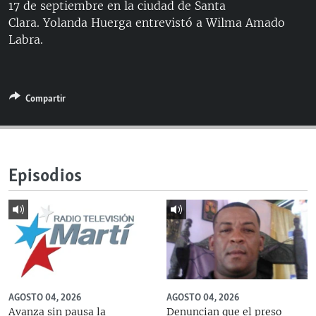
17 de septiembre en la ciudad de Santa
RADIO MARTÍ
Clara. Yolanda Huerga entrevistó a Wilma Amado
ESPECIALES
Labra.
MULTIMEDIA
ESPECIALES
EDITORIALES
LA REALIDAD DE LA VIVIENDA EN CUBA
Compartir
SER VIEJO EN CUBA
SÍGUENOS
KENTU-CUBANO
LOS SANTOS DE HIALEAH
Episodios
DESINFORMACIÓN RUSA EN AMÉRICA LATINA
LA INVASIÓN DE RUSIA A UCRANIA
AGOSTO 04, 2026
AGOSTO 04, 2026
Avanza sin pausa la
Denuncian que el preso