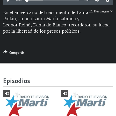
0:00
0:56
RADIO MARTÍ
Descargar
En el aniversario del nacimiento de Laura
ESPECIALES
Pollán, su hija Laura María Labrada y
MULTIMEDIA
ESPECIALES
Leonor Reinó, Dama de Blanco, recordaron su lucha
por la libertad de los presos políticos.
EDITORIALES
LA REALIDAD DE LA VIVIENDA EN CUBA
SER VIEJO EN CUBA
SÍGUENOS
KENTU-CUBANO
Compartir
LOS SANTOS DE HIALEAH
DESINFORMACIÓN RUSA EN AMÉRICA LATINA
LA INVASIÓN DE RUSIA A UCRANIA
Episodios