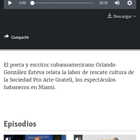
0:00
29:30
RADIO MARTÍ
ESPECIALES
Descargar
MULTIMEDIA
ESPECIALES
Compartir
EDITORIALES
LA REALIDAD DE LA VIVIENDA EN CUBA
SER VIEJO EN CUBA
SÍGUENOS
KENTU-CUBANO
El poeta y escritor cubanoamericano Orlando
González Esteva relata la labor de rescate cultura de
LOS SANTOS DE HIALEAH
la Sociedad Pro Arte Grateli, los espectáculos
DESINFORMACIÓN RUSA EN AMÉRICA LATINA
habaneros en Miami.
LA INVASIÓN DE RUSIA A UCRANIA
Episodios