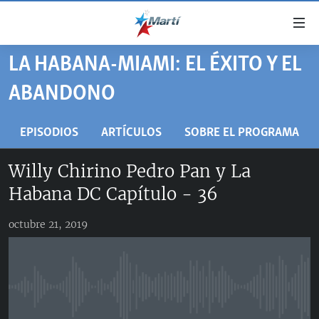
Enlaces
de
accesibilidad
LA HABANA-MIAMI: EL ÉXITO Y EL
TITULARES
Ir
ABANDONO
al
CUBA
contenido
ESTADOS UNIDOS
principal
CUBA
EPISODIOS
ARTÍCULOS
SOBRE EL PROGRAMA
Ir
AMÉRICA LATINA
DERECHOS HUMANOS
ESTADOS UNIDOS
a
Willy Chirino Pedro Pan y La
INMIGRACIÓN
la
#11JCUBA, 5 AÑOS DESPUÉS
AMÉRICA 250
Habana DC Capítulo - 36
navegación
MUNDO
INFORME DEL DEPARTAMENTO DE ESTADO DE EEUU
principal
SOBRE CUBA
octubre 21, 2019
DEPORTES
Ir
a
ARTE Y ENTRETENIMIENTO
la
OPINIÓN GRÁFICA
búsqueda
No media source currently available
AUDIOVISUALES MARTÍ