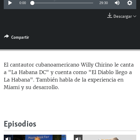
0:00
29:30
RADIO MARTÍ
ESPECIALES
Descargar
MULTIMEDIA
ESPECIALES
Compartir
EDITORIALES
LA REALIDAD DE LA VIVIENDA EN CUBA
SER VIEJO EN CUBA
SÍGUENOS
KENTU-CUBANO
El cantautor cubanoamericano Willy Chirino le canta
a "La Habana DC" y cuenta como "El Diablo llego a
LOS SANTOS DE HIALEAH
La Habana". También habla de la experiencia en
DESINFORMACIÓN RUSA EN AMÉRICA LATINA
Miami y su desarrollo.
LA INVASIÓN DE RUSIA A UCRANIA
Episodios