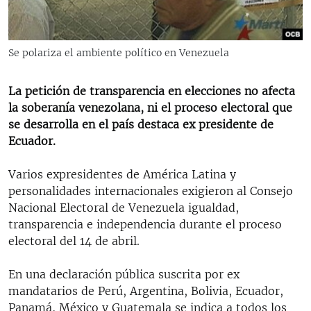
RADIO MARTÍ
ESPECIALES
Se polariza el ambiente político en Venezuela
MULTIMEDIA
ESPECIALES
EDITORIALES
LA REALIDAD DE LA VIVIENDA EN CUBA
La petición de transparencia en elecciones no afecta
la soberanía venezolana, ni el proceso electoral que
SER VIEJO EN CUBA
se desarrolla en el país destaca ex presidente de
SÍGUENOS
KENTU-CUBANO
Ecuador.
LOS SANTOS DE HIALEAH
Varios expresidentes de América Latina y
DESINFORMACIÓN RUSA EN AMÉRICA LATINA
personalidades internacionales exigieron al Consejo
Nacional Electoral de Venezuela igualdad,
LA INVASIÓN DE RUSIA A UCRANIA
transparencia e independencia durante el proceso
electoral del 14 de abril.
En una declaración pública suscrita por ex
mandatarios de Perú, Argentina, Bolivia, Ecuador,
Panamá, México y Guatemala se indica a todos los