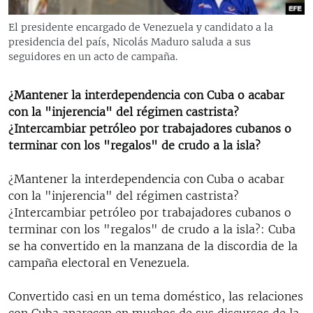
RADIO MARTÍ
El presidente encargado de Venezuela y candidato a la
ESPECIALES
presidencia del país, Nicolás Maduro saluda a sus
seguidores en un acto de campaña.
MULTIMEDIA
ESPECIALES
EDITORIALES
LA REALIDAD DE LA VIVIENDA EN CUBA
¿Mantener la interdependencia con Cuba o acabar
con la "injerencia" del régimen castrista?
SER VIEJO EN CUBA
SÍGUENOS
¿Intercambiar petróleo por trabajadores cubanos o
KENTU-CUBANO
terminar con los "regalos" de crudo a la isla?
LOS SANTOS DE HIALEAH
¿Mantener la interdependencia con Cuba o acabar
DESINFORMACIÓN RUSA EN AMÉRICA LATINA
con la "injerencia" del régimen castrista?
¿Intercambiar petróleo por trabajadores cubanos o
LA INVASIÓN DE RUSIA A UCRANIA
terminar con los "regalos" de crudo a la isla?: Cuba
se ha convertido en la manzana de la discordia de la
campaña electoral en Venezuela.
Convertido casi en un tema doméstico, las relaciones
con Cuba aparecen en muchos de sus discursos de la