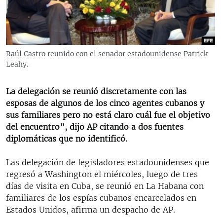
RADIO MARTÍ
ESPECIALES
MULTIMEDIA
ESPECIALES
Raúl Castro reunido con el senador estadounidense Patrick
EDITORIALES
LA REALIDAD DE LA VIVIENDA EN CUBA
Leahy.
SER VIEJO EN CUBA
SÍGUENOS
La delegación se reunió discretamente con las
KENTU-CUBANO
esposas de algunos de los cinco agentes cubanos y
sus familiares pero no está claro cuál fue el objetivo
LOS SANTOS DE HIALEAH
del encuentro”, dijo AP citando a dos fuentes
DESINFORMACIÓN RUSA EN AMÉRICA LATINA
diplomáticas que no identificó.
LA INVASIÓN DE RUSIA A UCRANIA
Las delegación de legisladores estadounidenses que
regresó a Washington el miércoles, luego de tres
días de visita en Cuba, se reunió en La Habana con
familiares de los espías cubanos encarcelados en
Estados Unidos, afirma un despacho de AP.