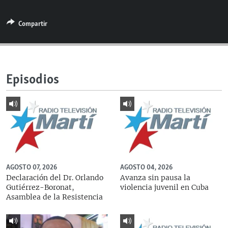
RADIO MARTÍ
Compartir
ESPECIALES
MULTIMEDIA
ESPECIALES
EDITORIALES
LA REALIDAD DE LA VIVIENDA EN CUBA
Episodios
SER VIEJO EN CUBA
SÍGUENOS
KENTU-CUBANO
LOS SANTOS DE HIALEAH
DESINFORMACIÓN RUSA EN AMÉRICA LATINA
LA INVASIÓN DE RUSIA A UCRANIA
AGOSTO 07, 2026
AGOSTO 04, 2026
Declaración del Dr. Orlando
Avanza sin pausa la
Gutiérrez-Boronat,
violencia juvenil en Cuba
Asamblea de la Resistencia