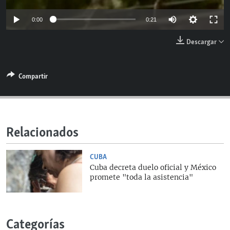
Auto
0:00
0:21
144p
Descargar
270p
360p
Compartir
640p
Relacionados
CUBA
Cuba decreta duelo oficial y México
promete "toda la asistencia"
Auto
144p
270p
360p
Categorías
640p