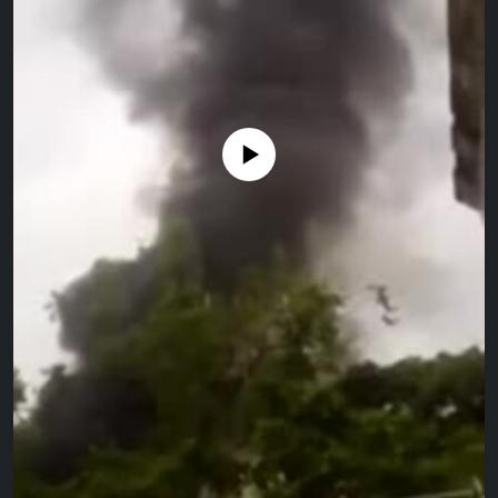
RADIO MARTÍ
ESPECIALES
MULTIMEDIA
ESPECIALES
EDITORIALES
LA REALIDAD DE LA VIVIENDA EN CUBA
No media source currently available
SER VIEJO EN CUBA
SÍGUENOS
KENTU-CUBANO
LOS SANTOS DE HIALEAH
DESINFORMACIÓN RUSA EN AMÉRICA LATINA
LA INVASIÓN DE RUSIA A UCRANIA