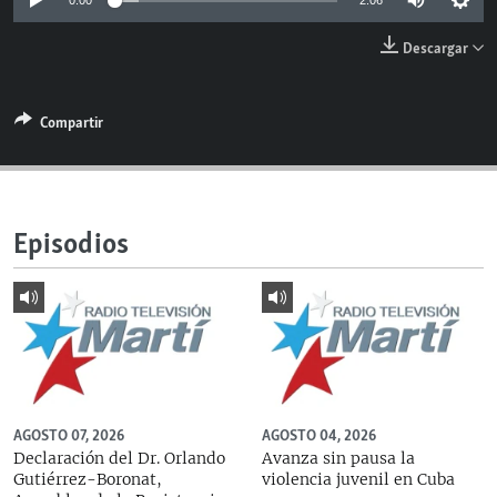
0:00
2:06
RADIO MARTÍ
Descargar
ESPECIALES
MULTIMEDIA
ESPECIALES
Compartir
EDITORIALES
LA REALIDAD DE LA VIVIENDA EN CUBA
SER VIEJO EN CUBA
SÍGUENOS
KENTU-CUBANO
Episodios
LOS SANTOS DE HIALEAH
DESINFORMACIÓN RUSA EN AMÉRICA LATINA
LA INVASIÓN DE RUSIA A UCRANIA
AGOSTO 07, 2026
AGOSTO 04, 2026
Declaración del Dr. Orlando
Avanza sin pausa la
Gutiérrez-Boronat,
violencia juvenil en Cuba