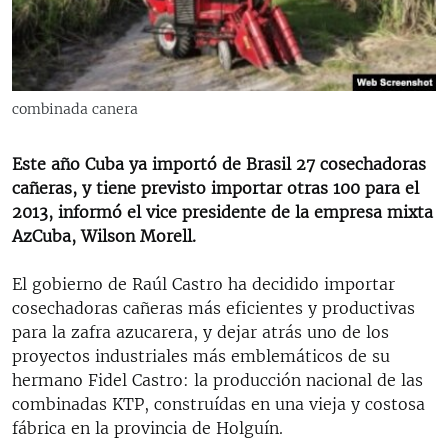
RADIO MARTÍ
ESPECIALES
MULTIMEDIA
ESPECIALES
combinada canera
EDITORIALES
LA REALIDAD DE LA VIVIENDA EN CUBA
SER VIEJO EN CUBA
Este año Cuba ya importó de Brasil 27 cosechadoras
SÍGUENOS
cañeras, y tiene previsto importar otras 100 para el
KENTU-CUBANO
2013, informó el vice presidente de la empresa mixta
LOS SANTOS DE HIALEAH
AzCuba, Wilson Morell.
DESINFORMACIÓN RUSA EN AMÉRICA LATINA
El gobierno de Raúl Castro ha decidido importar
LA INVASIÓN DE RUSIA A UCRANIA
cosechadoras cañeras más eficientes y productivas
para la zafra azucarera, y dejar atrás uno de los
proyectos industriales más emblemáticos de su
hermano Fidel Castro: la producción nacional de las
combinadas KTP, construídas en una vieja y costosa
fábrica en la provincia de Holguín.