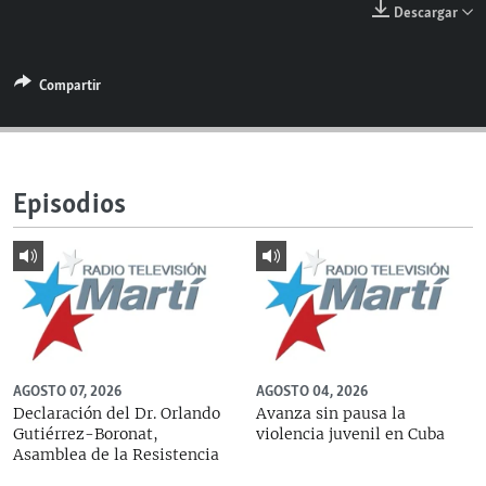
Descargar
RADIO MARTÍ
ESPECIALES
Compartir
MULTIMEDIA
ESPECIALES
EDITORIALES
LA REALIDAD DE LA VIVIENDA EN CUBA
SER VIEJO EN CUBA
SÍGUENOS
Episodios
KENTU-CUBANO
LOS SANTOS DE HIALEAH
DESINFORMACIÓN RUSA EN AMÉRICA LATINA
LA INVASIÓN DE RUSIA A UCRANIA
AGOSTO 07, 2026
AGOSTO 04, 2026
Declaración del Dr. Orlando
Avanza sin pausa la
Gutiérrez-Boronat,
violencia juvenil en Cuba
Asamblea de la Resistencia