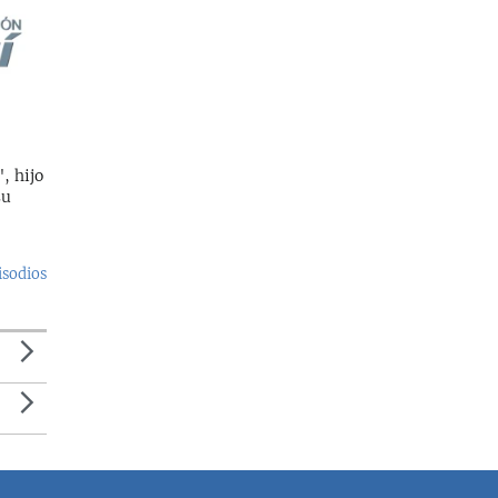
, hijo
su
isodios