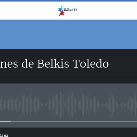
nes de Belkis Toledo
No media source currently avail
ntana