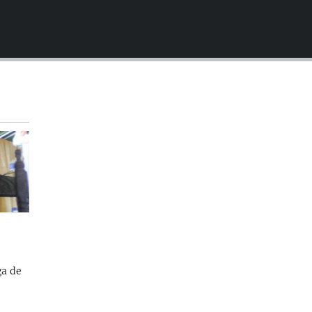
EMBED
ga de