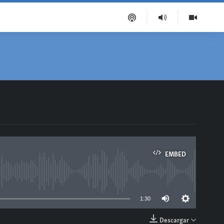
EMBED
able
1:30
Descargar