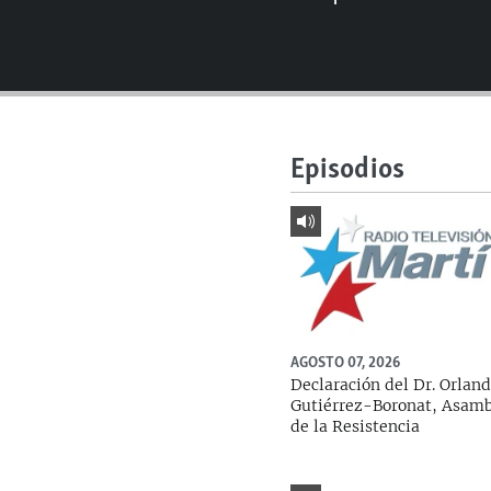
RADIO MARTÍ
ESPECIALES
MULTIMEDIA
ESPECIALES
EDITORIALES
LA REALIDAD DE LA VIVIENDA EN
CUBA
Episodios
SER VIEJO EN CUBA
KENTU-CUBANO
LOS SANTOS DE HIALEAH
DESINFORMACIÓN RUSA EN
AMÉRICA LATINA
AGOSTO 07, 2026
LA INVASIÓN DE RUSIA A UCRANIA
Declaración del Dr. Orlan
Gutiérrez-Boronat, Asam
de la Resistencia