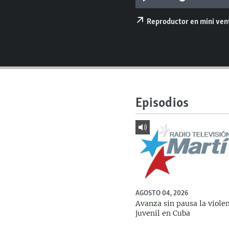
RADIO MARTÍ
ESPECIALES
Reproductor en mini ve
MULTIMEDIA
ESPECIALES
EDITORIALES
LA REALIDAD DE LA VIVIENDA EN
CUBA
SER VIEJO EN CUBA
Episodios
KENTU-CUBANO
LOS SANTOS DE HIALEAH
DESINFORMACIÓN RUSA EN
AMÉRICA LATINA
LA INVASIÓN DE RUSIA A UCRANIA
AGOSTO 04, 2026
Avanza sin pausa la viole
juvenil en Cuba