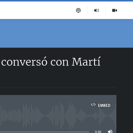
 conversó con Martí
EMBED
able
0:46