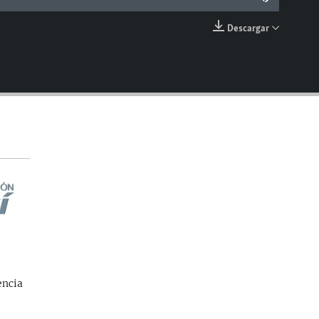
Descargar
EMBED
encia