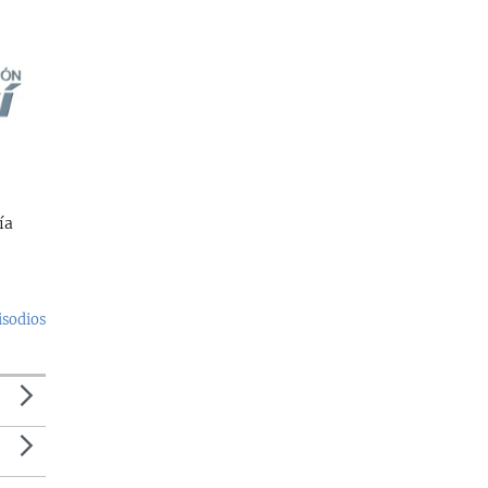
ía
isodios