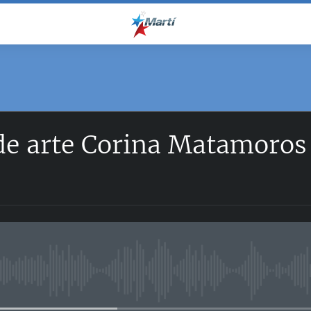
de arte Corina Matamoros
No media source currently avail