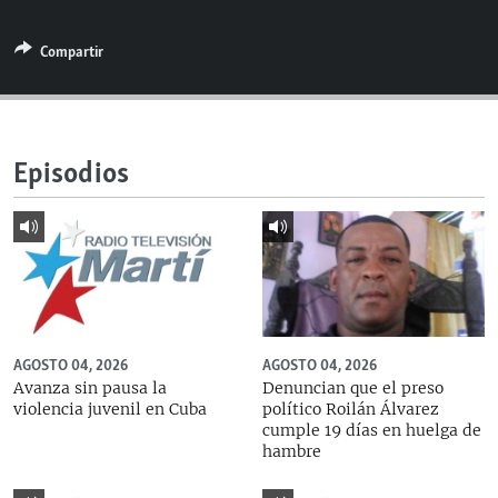
RADIO MARTÍ
Compartir
ESPECIALES
MULTIMEDIA
ESPECIALES
EDITORIALES
LA REALIDAD DE LA VIVIENDA EN CUBA
Episodios
SER VIEJO EN CUBA
SÍGUENOS
KENTU-CUBANO
LOS SANTOS DE HIALEAH
DESINFORMACIÓN RUSA EN AMÉRICA LATINA
LA INVASIÓN DE RUSIA A UCRANIA
AGOSTO 04, 2026
AGOSTO 04, 2026
Avanza sin pausa la
Denuncian que el preso
violencia juvenil en Cuba
político Roilán Álvarez
cumple 19 días en huelga de
hambre