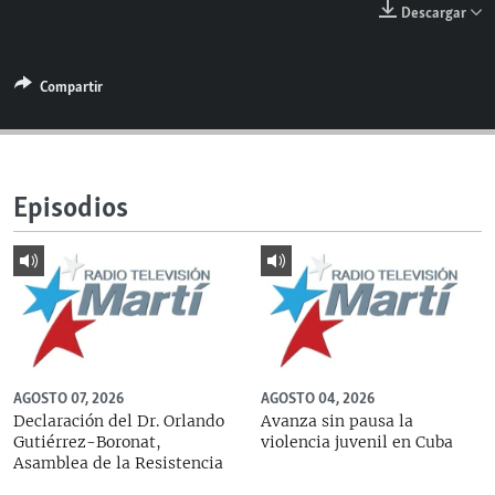
Descargar
RADIO MARTÍ
ESPECIALES
Compartir
MULTIMEDIA
ESPECIALES
EDITORIALES
LA REALIDAD DE LA VIVIENDA EN CUBA
SER VIEJO EN CUBA
SÍGUENOS
Episodios
KENTU-CUBANO
LOS SANTOS DE HIALEAH
DESINFORMACIÓN RUSA EN AMÉRICA LATINA
LA INVASIÓN DE RUSIA A UCRANIA
AGOSTO 07, 2026
AGOSTO 04, 2026
Declaración del Dr. Orlando
Avanza sin pausa la
Gutiérrez-Boronat,
violencia juvenil en Cuba
Asamblea de la Resistencia