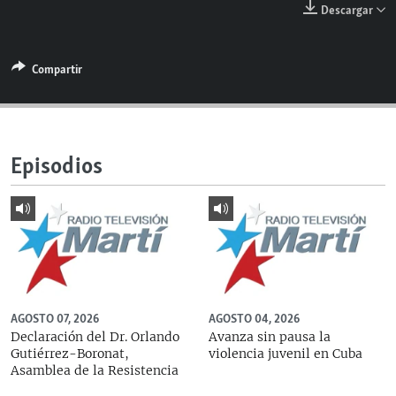
Descargar
RADIO MARTÍ
ESPECIALES
Compartir
MULTIMEDIA
ESPECIALES
EDITORIALES
LA REALIDAD DE LA VIVIENDA EN CUBA
SER VIEJO EN CUBA
SÍGUENOS
Episodios
KENTU-CUBANO
LOS SANTOS DE HIALEAH
DESINFORMACIÓN RUSA EN AMÉRICA LATINA
LA INVASIÓN DE RUSIA A UCRANIA
AGOSTO 07, 2026
AGOSTO 04, 2026
Declaración del Dr. Orlando
Avanza sin pausa la
Gutiérrez-Boronat,
violencia juvenil en Cuba
Asamblea de la Resistencia