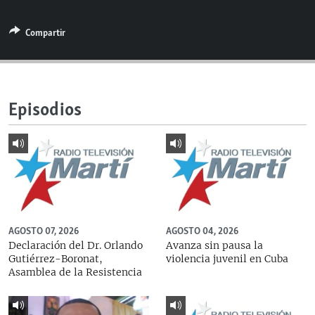
RADIO MARTÍ
Compartir
ESPECIALES
MULTIMEDIA
ESPECIALES
EDITORIALES
LA REALIDAD DE LA VIVIENDA EN CUBA
Episodios
SER VIEJO EN CUBA
SÍGUENOS
KENTU-CUBANO
LOS SANTOS DE HIALEAH
DESINFORMACIÓN RUSA EN AMÉRICA LATINA
LA INVASIÓN DE RUSIA A UCRANIA
AGOSTO 07, 2026
AGOSTO 04, 2026
Declaración del Dr. Orlando
Avanza sin pausa la
Gutiérrez-Boronat,
violencia juvenil en Cuba
Asamblea de la Resistencia