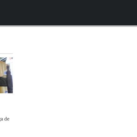
EMBED
ga de