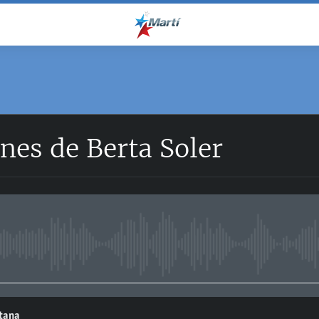
nes de Berta Soler
No media source currently avail
ntana