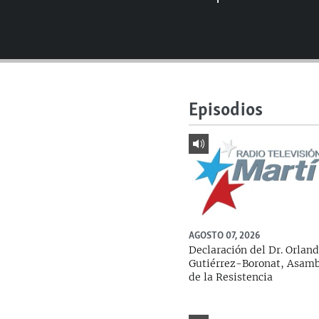
RADIO MARTÍ
ESPECIALES
MULTIMEDIA
ESPECIALES
EDITORIALES
LA REALIDAD DE LA VIVIENDA EN
CUBA
Episodios
SER VIEJO EN CUBA
KENTU-CUBANO
LOS SANTOS DE HIALEAH
DESINFORMACIÓN RUSA EN
AMÉRICA LATINA
AGOSTO 07, 2026
LA INVASIÓN DE RUSIA A UCRANIA
Declaración del Dr. Orlan
Gutiérrez-Boronat, Asam
de la Resistencia