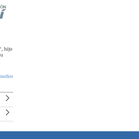
, hijo
su
isodios