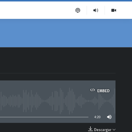
EMBED
able
4:20
Descargar