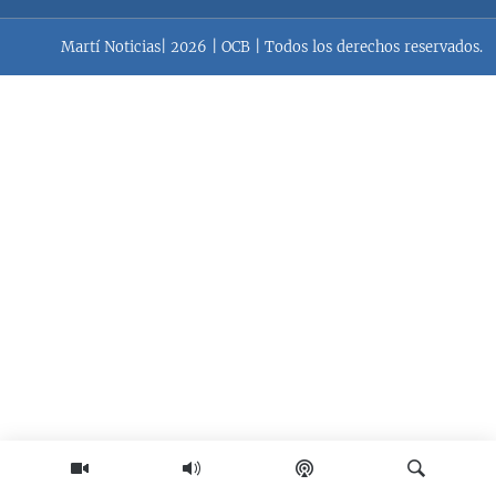
RADIO MARTÍ
Martí Noticias| 2026 | OCB | Todos los derechos reservados.
ESPECIALES
MULTIMEDIA
ESPECIALES
EDITORIALES
LA REALIDAD DE LA VIVIENDA EN CUBA
SER VIEJO EN CUBA
SÍGUENOS
KENTU-CUBANO
LOS SANTOS DE HIALEAH
DESINFORMACIÓN RUSA EN AMÉRICA LATINA
LA INVASIÓN DE RUSIA A UCRANIA