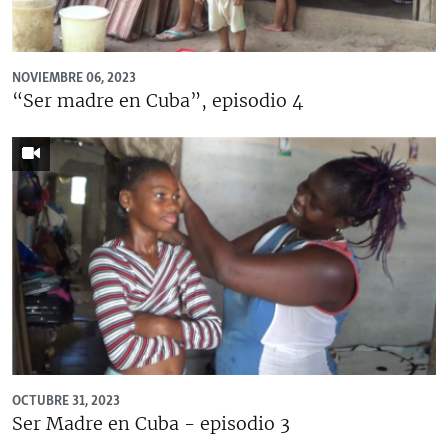
RADIO MARTÍ
ESPECIALES
NOVIEMBRE 06, 2023
MULTIMEDIA
ESPECIALES
“Ser madre en Cuba”, episodio 4
EDITORIALES
LA REALIDAD DE LA VIVIENDA EN CUBA
SER VIEJO EN CUBA
SÍGUENOS
KENTU-CUBANO
LOS SANTOS DE HIALEAH
DESINFORMACIÓN RUSA EN AMÉRICA LATINA
LA INVASIÓN DE RUSIA A UCRANIA
OCTUBRE 31, 2023
Ser Madre en Cuba - episodio 3