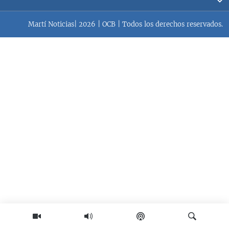
RADIO MARTÍ
Martí Noticias| 2026 | OCB | Todos los derechos reservados.
ESPECIALES
MULTIMEDIA
ESPECIALES
EDITORIALES
LA REALIDAD DE LA VIVIENDA EN CUBA
SER VIEJO EN CUBA
SÍGUENOS
KENTU-CUBANO
LOS SANTOS DE HIALEAH
DESINFORMACIÓN RUSA EN AMÉRICA LATINA
LA INVASIÓN DE RUSIA A UCRANIA