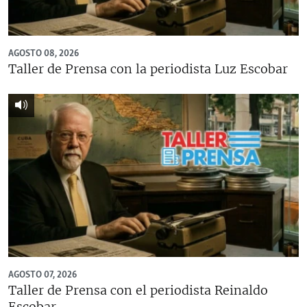
RADIO MARTÍ
ESPECIALES
AGOSTO 08, 2026
MULTIMEDIA
ESPECIALES
Taller de Prensa con la periodista Luz Escobar
EDITORIALES
LA REALIDAD DE LA VIVIENDA EN CUBA
SER VIEJO EN CUBA
SÍGUENOS
KENTU-CUBANO
LOS SANTOS DE HIALEAH
DESINFORMACIÓN RUSA EN AMÉRICA LATINA
LA INVASIÓN DE RUSIA A UCRANIA
AGOSTO 07, 2026
Taller de Prensa con el periodista Reinaldo
Escobar