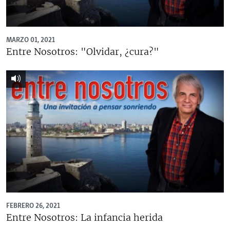
RADIO MARTÍ
ESPECIALES
MARZO 01, 2021
MULTIMEDIA
ESPECIALES
Entre Nosotros: "Olvidar, ¿cura?"
EDITORIALES
LA REALIDAD DE LA VIVIENDA EN CUBA
SER VIEJO EN CUBA
SÍGUENOS
KENTU-CUBANO
LOS SANTOS DE HIALEAH
DESINFORMACIÓN RUSA EN AMÉRICA LATINA
LA INVASIÓN DE RUSIA A UCRANIA
FEBRERO 26, 2021
Entre Nosotros: La infancia herida