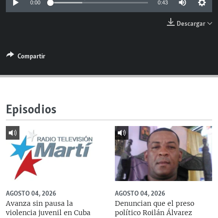
0:00
0:43
RADIO MARTÍ
Descargar
ESPECIALES
MULTIMEDIA
ESPECIALES
Compartir
EDITORIALES
LA REALIDAD DE LA VIVIENDA EN CUBA
SER VIEJO EN CUBA
SÍGUENOS
KENTU-CUBANO
Episodios
LOS SANTOS DE HIALEAH
DESINFORMACIÓN RUSA EN AMÉRICA LATINA
LA INVASIÓN DE RUSIA A UCRANIA
AGOSTO 04, 2026
AGOSTO 04, 2026
Avanza sin pausa la
Denuncian que el preso
violencia juvenil en Cuba
político Roilán Álvarez