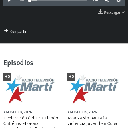
0:00
1:42
RADIO MARTÍ
Descargar
ESPECIALES
MULTIMEDIA
ESPECIALES
Compartir
EDITORIALES
LA REALIDAD DE LA VIVIENDA EN CUBA
SER VIEJO EN CUBA
SÍGUENOS
KENTU-CUBANO
Episodios
LOS SANTOS DE HIALEAH
DESINFORMACIÓN RUSA EN AMÉRICA LATINA
LA INVASIÓN DE RUSIA A UCRANIA
AGOSTO 07, 2026
AGOSTO 04, 2026
Declaración del Dr. Orlando
Avanza sin pausa la
Gutiérrez-Boronat,
violencia juvenil en Cuba