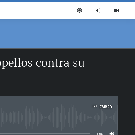
opellos contra su
EMBED
able
1:56