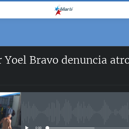
r Yoel Bravo denuncia atr
No media source currently avail
0:00