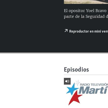
RADIO MARTÍ
ESPECIALES
El opositor Yoel Bravo
parte de la Seguridad d
MULTIMEDIA
ESPECIALES
EDITORIALES
LA REALIDAD DE LA VIVIENDA EN
Reproductor en mini ve
CUBA
SER VIEJO EN CUBA
KENTU-CUBANO
LOS SANTOS DE HIALEAH
DESINFORMACIÓN RUSA EN
Episodios
AMÉRICA LATINA
LA INVASIÓN DE RUSIA A UCRANIA