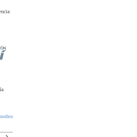
encia
ía
isodios