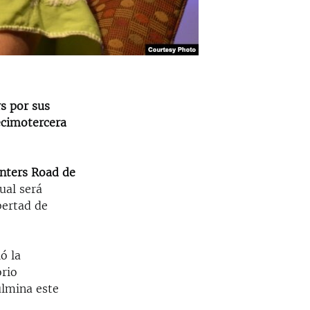
s por sus
decimotercera
inters Road de
cual será
bertad de
ó la
orio
ulmina este