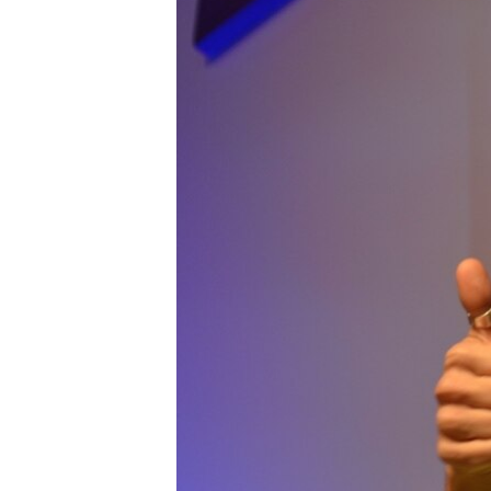
RADIO MARTÍ
ESPECIALES
MULTIMEDIA
ESPECIALES
EDITORIALES
LA REALIDAD DE LA VIVIENDA EN
CUBA
SER VIEJO EN CUBA
KENTU-CUBANO
LOS SANTOS DE HIALEAH
DESINFORMACIÓN RUSA EN
AMÉRICA LATINA
LA INVASIÓN DE RUSIA A UCRANIA