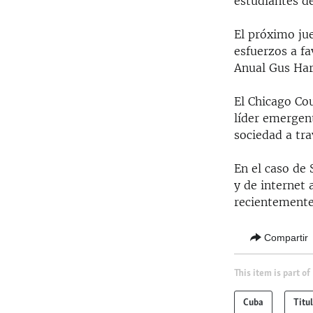
estudiantes de
El próximo ju
esfuerzos a fa
Anual Gus Har
El Chicago Cou
líder emergen
sociedad a tra
En el caso de 
y de internet 
recientemente
Compartir
This item is part of
Cuba
Titu