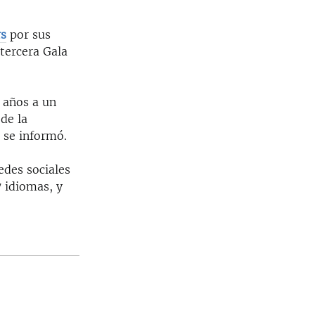
rs
por sus
otercera Gala
 años a un
de la
 se informó.
edes sociales
7 idiomas, y