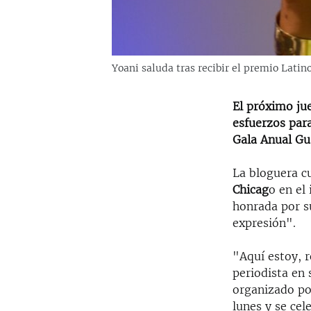
Yoani saluda tras recibir el premio Latin
El próximo jue
esfuerzos para
Gala Anual Gu
La bloguera 
Chicag
o en el 
honrada por s
expresión".
"Aquí estoy, r
periodista en 
organizado po
lunes y se cel