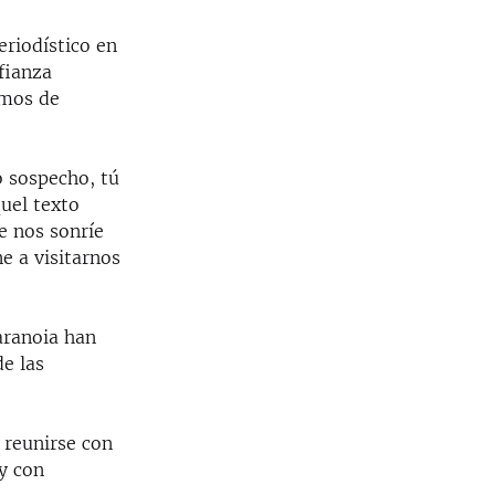
eriodístico en
fianza
amos de
o sospecho, tú
uel texto
e nos sonríe
e a visitarnos
aranoia han
e las
o reunirse con
y con