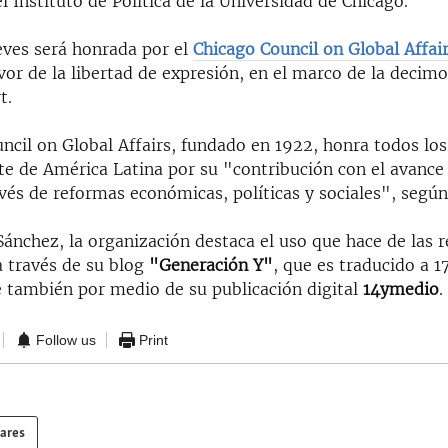
l Instituto de Política de la Universidad de Chicago.
eves será honrada por el
Chicago Council on Global Affai
vor de la libertad de expresión, en el marco de la decim
t.
ncil on Global Affairs, fundado en 1922, honra todos los
te de América Latina por su "contribución con el avance 
vés de reformas económicas, políticas y sociales", según
Sánchez, la organización destaca el uso que hace de las r
a través de su blog
"Generación Y"
, que es traducido a 1
 también por medio de su publicación digital
14ymedio
.
Follow us
Print
lares