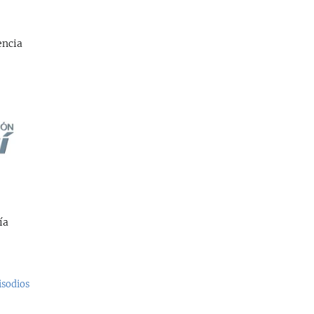
encia
ía
isodios