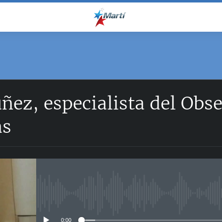
ñez, especialista del Obs
as
No media source currently avail
0:00