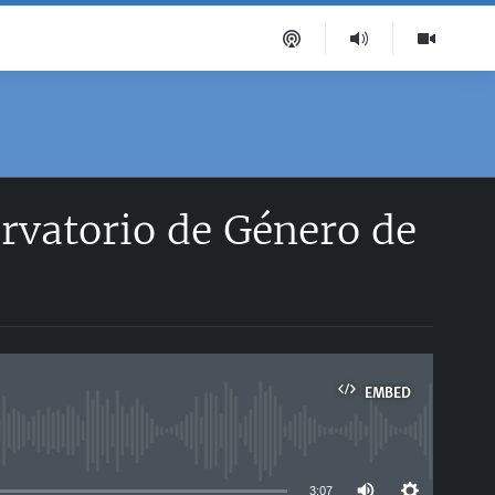
ervatorio de Género de
EMBED
able
3:07