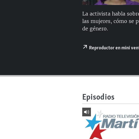
RADIO MARTÍ
ESPECIALES
La activista habla sob
las mujeres, cómo se pu
MULTIMEDIA
ESPECIALES
de género.
EDITORIALES
LA REALIDAD DE LA VIVIENDA EN
CUBA
Reproductor en mini ve
SER VIEJO EN CUBA
KENTU-CUBANO
LOS SANTOS DE HIALEAH
DESINFORMACIÓN RUSA EN
AMÉRICA LATINA
Episodios
LA INVASIÓN DE RUSIA A UCRANIA