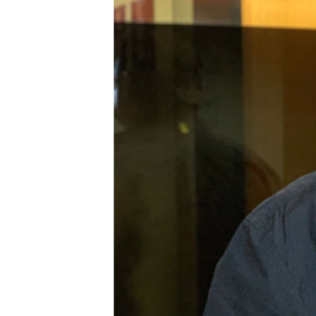
RADIO MARTÍ
ESPECIALES
MULTIMEDIA
ESPECIALES
EDITORIALES
LA REALIDAD DE LA VIVIENDA EN
CUBA
SER VIEJO EN CUBA
KENTU-CUBANO
LOS SANTOS DE HIALEAH
DESINFORMACIÓN RUSA EN
AMÉRICA LATINA
LA INVASIÓN DE RUSIA A UCRANIA