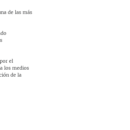
una de las más
ado
s
por el
 a los medios
ción de la