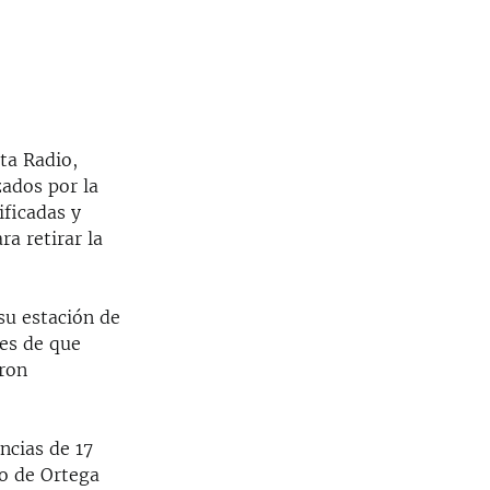
sta Radio,
zados por la
ificadas y
ra retirar la
su estación de
mes de que
aron
ncias de 17
o de Ortega