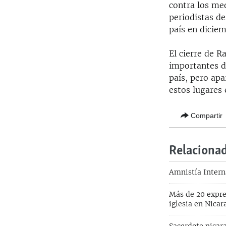
contra los med
periodistas d
país en dicie
El cierre de 
importantes d
país, pero ap
estos lugares 
Compartir
Relaciona
Amnistía Interna
Más de 20 expre
iglesia en Nicar