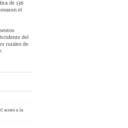
Rica de 136
donaron el
amentos
ccidente del
es rurales de
e.
l acoso a la