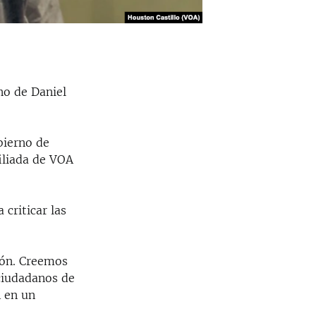
no de Daniel
bierno de
iliada de VOA
criticar las
ión. Creemos
 ciudadanos de
A en un