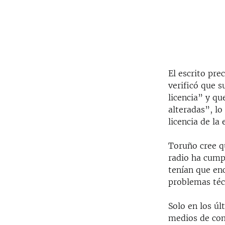
El escrito pre
verificó que s
licencia” y qu
alteradas”, lo
licencia de la 
Toruño cree qu
radio ha cumpl
tenían que enc
problemas téc
Solo en los úl
medios de com