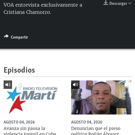
Descargar
VOA entrevista exclusivamente a
RADIO MARTÍ
Cristiana Chamorro.
ESPECIALES
MULTIMEDIA
ESPECIALES
EDITORIALES
Compartir
LA REALIDAD DE LA VIVIENDA EN CUBA
SER VIEJO EN CUBA
SÍGUENOS
KENTU-CUBANO
Episodios
LOS SANTOS DE HIALEAH
DESINFORMACIÓN RUSA EN AMÉRICA LATINA
LA INVASIÓN DE RUSIA A UCRANIA
AGOSTO 04, 2026
AGOSTO 04, 2026
Avanza sin pausa la
Denuncian que el preso
violencia juvenil en Cuba
político Roilán Álvarez